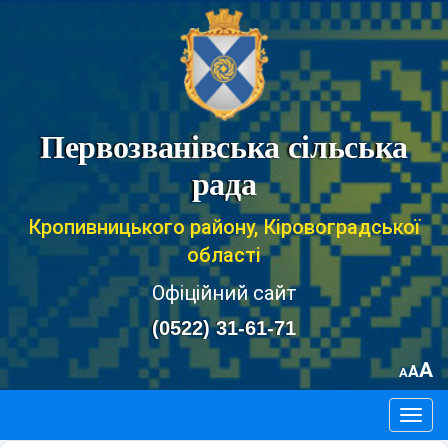
Первозванівська сільська
рада
Кропивницького району, Кіровоградської
області
Офіційний сайт
(0522) 31-61-71
A
A
A
Togg
navig