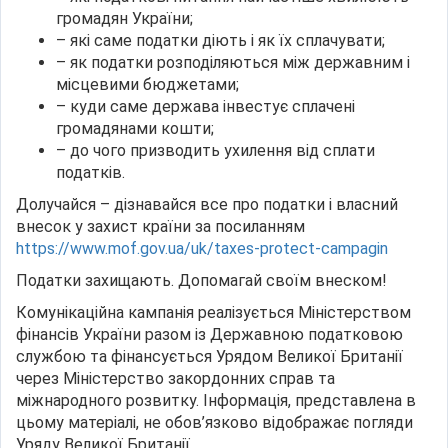
громадян України;
– які саме податки діють і як їх сплачувати;
– як податки розподіляються між державним і
місцевими бюджетами;
– куди саме держава інвестує сплачені
громадянами кошти;
– до чого призводить ухилення від сплати
податків.
Долучайся – дізнавайся все про податки і власний
внесок у захист країни за посиланням
https://www.mof.gov.ua/uk/taxes-protect-campagin
Податки захищають. Допомагай своїм внеском!
Комунікаційна кампанія реалізується Міністерством
фінансів України разом із Державною податковою
службою та фінансується Урядом Великої Британії
через Міністерство закордонних справ та
міжнародного розвитку. Інформація, представлена в
цьому матеріалі, не обов’язково відображає погляди
Уряду Великої Британії.