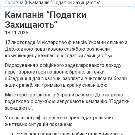
Головна
Кампанія “Податки Захищають”
Кампанія “Податки
Захищають”
18.11.2025
17 листопада Міністерство фінансів України спільно з
Державною податковою службою розпочали
комунікаційну кампанію «Податки захищають».
Відрахування з офіційного задекларованого доходу
перетворюються на дрони, броню, аптечки,
обладнання для лікарень, зарплати вчителям та безліч
інших речей, які тримають країну сильнішою.
Міністерство фінансів України разом із Державною
податковою службою запускають кампанію “Податки
захищають”.
У серії інфографік і відео на прикладах реальних
життєвих ситуацій покажемо:
– які податкові питання найчастіше хвилюють