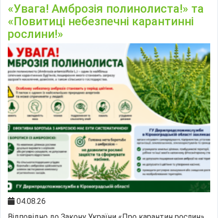
«Увага! Амброзія полинолиста!» та
«Повитиці небезпечні карантинні
рослини!»
04.08.26
Відповідно до Закону України «Про карантин рослин»,