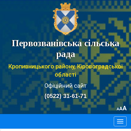
Первозванівська сільська
рада
Кропивницького району, Кіровоградської
області
Офіційний сайт
(0522) 31-61-71
A
A
A
Togg
navig