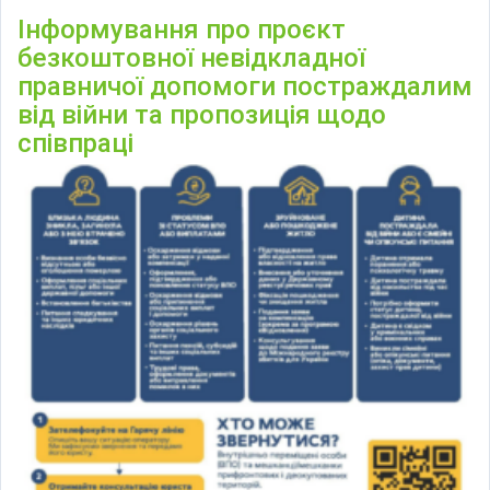
Інформування про проєкт
безкоштовної невідкладної
правничої допомоги постраждалим
від війни та пропозиція щодо
співпраці