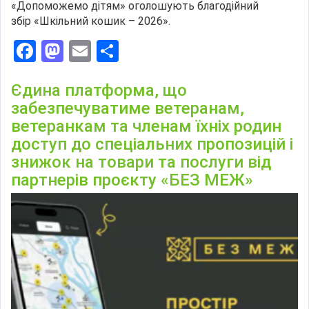
«Допоможемо дітям» оголошують благодійний
збір «Шкільний кошик – 2026».
Facebook
Mastodon
Email
Поділитися
Єдина платформа, що
забезпечуватиме ветеранам,
ветеранкам та членам їхніх родин
доступ до спеціальних пропозицій і
знижок на товари та послуги від
партнерів проєкту «БЕЗ МЕЖ»