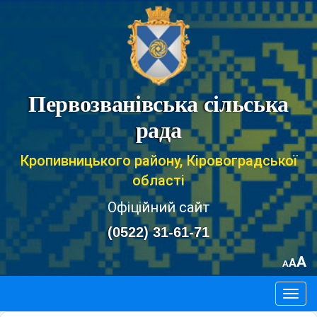
Первозванівська сільська
рада
Кропивницького району, Кіровоградської
області
Офіційний сайт
(0522) 31-61-71
A
A
A
Togg
navig