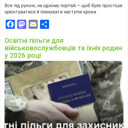
Все під рукою, на одному порталі — щоб було простіше
орієнтуватися й планувати наступні кроки.
Facebook
Mastodon
Email
Поділитися
Освітні пільги для
військовослужбовців та їхніх родин
у 2026 році