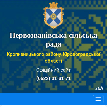
Первозванівська сільська
рада
Кропивницького району, Кіровоградської
області
Офіційний сайт
(0522) 31-61-71
A
A
A
Togg
navig