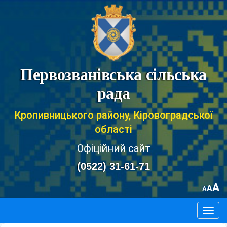
Первозванівська сільська
рада
Кропивницького району, Кіровоградської
області
Офіційний сайт
(0522) 31-61-71
A
A
A
Togg
navig