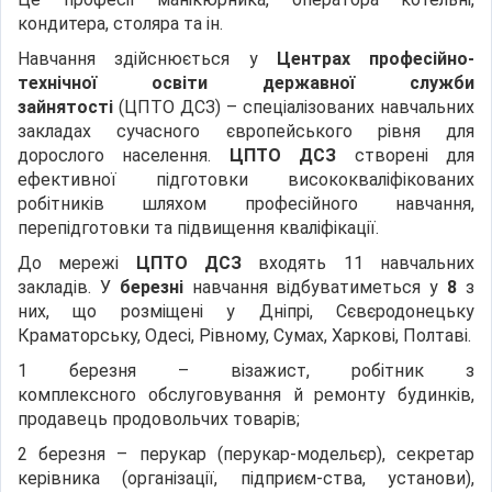
кондитера, столяра та ін.
Навчання здійснюється у
Центрах професійно-
технічної осв
іти державної служби
зайнятості
(ЦПТО ДСЗ) – спеціалізованих навчальних
закладах сучасного європейського рівня для
дорослого населення.
ЦПТО
ДСЗ
створені для
ефективної підготовки висококваліфікованих
робітників шляхом професійного навчання,
перепідготовки та підвищення кваліфікації.
До мережі
ЦПТО
ДСЗ
входять 11 навчальних
закладів. У
березні
навчання відбуватиметься у
8
з
них, що розміщені у Дніпрі, Сєвєродонецьку
Краматорську, Одесі, Рівному, Сумах, Харкові, Полтаві.
1 березня – візажист, робітник з
комплексного обслуговування й ремонту будинків,
продавець продовольчих товарів;
2 березня – перукар (перукар-модельєр), секретар
керівника (організації, підприєм-ства, установи),