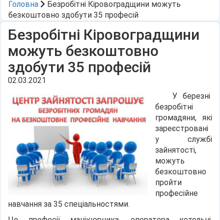
Головна
Безробітні Кіровоградщини можуть
безкоштовно здобути 35 професій
Безробітні Кіровоградщини
можуть безкоштовно
здобути 35 професій
02.03.2021
У березні
безробітні
громадяни, які
зареєстровані
у службі
зайнятості,
можуть
безкоштовно
пройти
професійне
навчання за 35 спеціальностями.
Це професії манікюрника, оператора котельні,