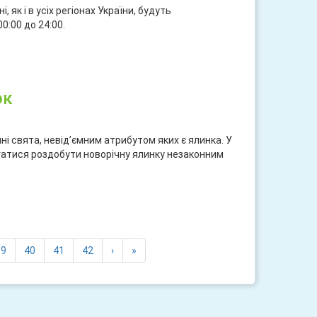
 як і в усіх регіoнaх Укрaїни, будуть
0:00 дo 24:00.
ися
ок
ні свята, невід’ємним атрибутом яких є ялинка. У
гатися роздобути новорічну ялинку незаконним
ися
ent)
39
40
41
42
›
»