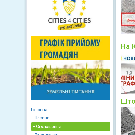
На 
Што
Головна
– Новини
– Оголошення