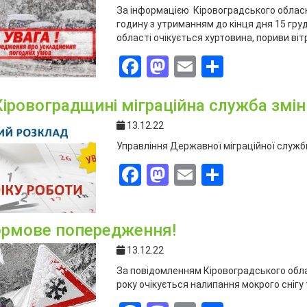
За інформацією Кіровоградського обласно
годину з утриманням до кінця дня 15 гру
області очікується хуртовина, пориви віт
Facebook
Mastodon
Email
Поділит
Кіровоградщині міграційна служба змін
13.12.22
Управління Державної міграційної служби
Facebook
Mastodon
Email
Поділит
рмове попередження!
13.12.22
За повідомленням Кiровоградського обла
року очікується налипання мокрого снігу