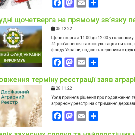
Facebook
Mastodon
Email
Поділит
рудні щочетверга на прямому зв’язку 
05.12.22
Щочетверга з 11.00 до 12.00 у головному у
41 роз’яснення та консультації з питань
фонду України, надають керівники структ
Facebook
Mastodon
Email
Поділит
овження терміну реєстрації заяв аграрі
28.11.22
Уряд прийняв рішення про подовження те
аграрному реєстрі на отримання державн
Facebook
Mastodon
Email
Поділит
лік захисних споруд та найпростіших у