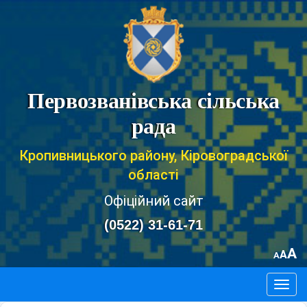
Первозванівська сільська
рада
Кропивницького району, Кіровоградської
області
Офіційний сайт
(0522) 31-61-71
A
A
A
Togg
navig