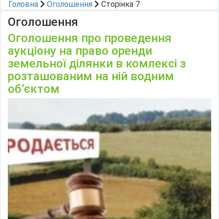
Головна
Оголошення
Сторінка 7
Оголошення
Оголошення про проведення
аукціону на право оренди
земельної ділянки в комлексі з
розташованим на ній водним
об’єктом