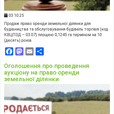
03.10.25
Продаж право оренди земельної ділянки для
будівництва та обслуговування будівель торгівлі (код
КВЦПЗД – 03.07) площею 0,1245 га терміном на 10
(десять) років
Facebook
Mastodon
Email
Поділитися
Оголошення про проведення
аукціону на право оренди
земельної ділянки