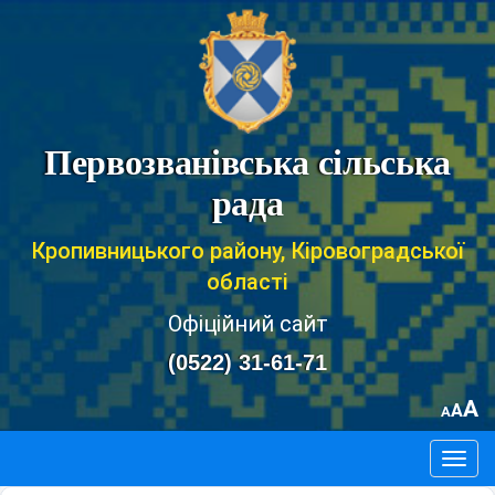
Первозванівська сільська
рада
Кропивницького району, Кіровоградської
області
Офіційний сайт
(0522) 31-61-71
A
A
A
Togg
navig