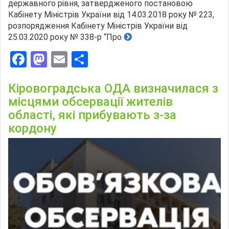
державного рівня, затвердженого постановою
Кабінету Міністрів України від 14.03.2018 року № 223,
розпорядження Кабінету Міністрів України від
25.03.2020 року № 338-р “Про
Facebook
Mastodon
Email
Поділитися
Кіровоградська ОДА визначилася з
місцями обсервації жителів
області, які прибувають з-за
кордону