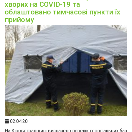
хворих на COVID-19 та
облаштовано тимчасові пункти їх
прийому
02.04.20
На Кіровоградщині визначено перелік госпітальних баз