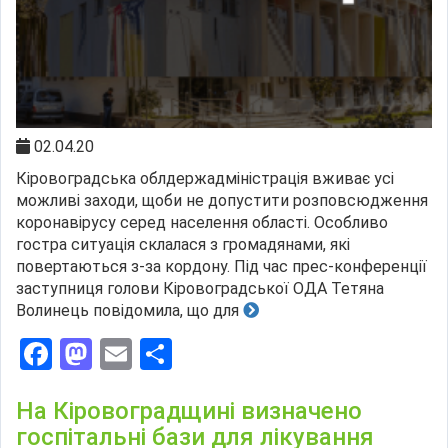
02.04.20
Кіровоградська облдержадміністрація вживає усі
можливі заходи, щоби не допустити розповсюдження
коронавірусу серед населення області. Особливо
гостра ситуація склалася з громадянами, які
повертаються з-за кордону. Під час прес-конференції
заступниця голови Кіровоградської ОДА Тетяна
Волинець повідомила, що для
Facebook
Mastodon
Email
Поділитися
На Кіровоградщині визначено
госпітальні бази для лікування