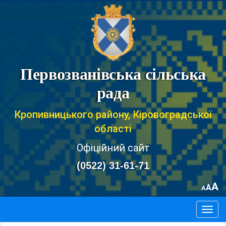
Первозванівська сільська
рада
Кропивницького району, Кіровоградської
області
Офіційний сайт
(0522) 31-61-71
A
A
A
Togg
navig