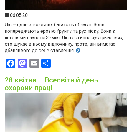
06.05.20
Ліс – одне з головних багатств області. Вони
попереджають ерозію ґрунту та рух піску. Вони є
легенями планети Земля. Ліс гостинно зустрічає всіх,
хто шукає в ньому відпочинку, проте, він вимагає
дбайливого до себе ставлення.
Facebook
Mastodon
Email
Поділитися
28 квітня – Всесвітній день
охорони праці