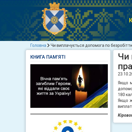
К
Головна
Чи виплачується допомога по безробітт
Чи 
КНИГА ПАМ’ЯТІ
пр
23.10.
Якщо м
допомо
180 ка
Якщо ж
виплат
Кірово