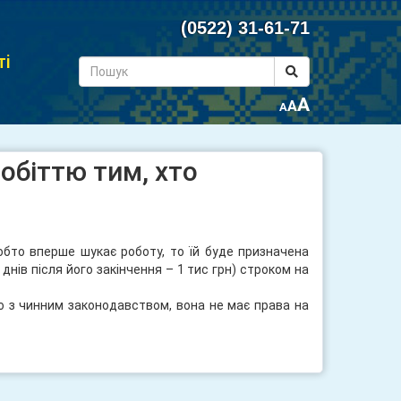
(0522) 31-61-71
ті
A
A
A
обіттю тим, хто
обто вперше шукає роботу, то їй буде призначена
 днів після його закінчення – 1 тис грн) строком на
но з чинним законодавством, вона не має права на