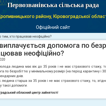
Первозванівська сільська рада
ропивницького району, Кіровоградської облас
Офіційний сайт
ю тим, хто працював неофіційно?
виплачується допомога по безр
ацював неофіційно?
2020
олода людина має вік до 35 років і не має страхового стажу, т
га по безробіттю у мінімальному розмірі (на період карантину і 30
лендарних днів.
 людина старша за 35 років і не має страхового стажу, то, згід
у такої допомоги.
градський обласний центр зайнятості