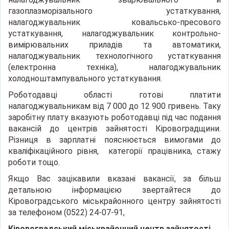
газоплазморізального устаткування,
налагоджувальник ковальсько-пресового
устаткування, налагоджувальник контрольно-
вимірювальних приладів та автоматики,
налагоджувальник технологічного устаткування
(електронна техніка), налагоджувальник
холодноштампувального устаткування.
Роботодавці області готові платити
налагоджувальникам від 7 000 до 12 900 гривень. Таку
заробітну плату вказують роботодавці під час подання
вакансій до центрів зайнятості Кіровоградщини.
Різниця в зарплатні пояснюється вимогами до
кваліфікаційного рівня, категорії працівника, стажу
роботи тощо.
Якщо Вас зацікавили вказані вакансії, за більш
детальною інформацією звертайтеся до
Кіровоградського міськрайонного центру зайнятості
за телефоном (0522) 24-07-91,
Кіровоградськ
ий
міськрайонний
центр зайнятості