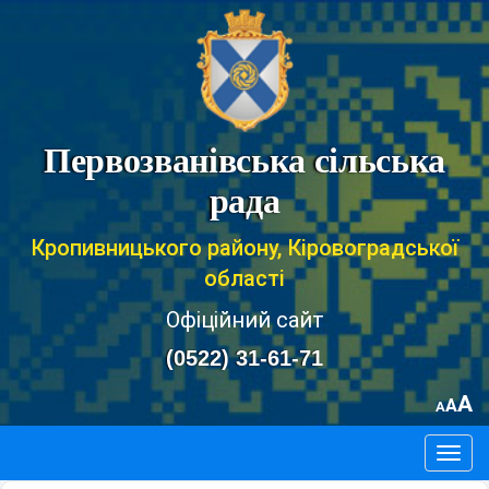
Первозванівська сільська
рада
Кропивницького району, Кіровоградської
області
Офіційний сайт
(0522) 31-61-71
A
A
A
Togg
navig