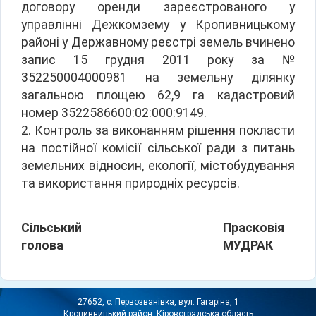
договору оренди зареєстрованого у
управлінні Дежкомзему у Кропивницькому
районі у Державному реєстрі земель вчинено
запис 15 грудня 2011 року за №
352250004000981 на земельну ділянку
загальною площею 62,9 га кадастровий
номер 3522586600:02:000:9149.
2. Контроль за виконанням рішення покласти
на постійної комісії сільської ради з питань
земельних відносин, екології, містобудування
та використання природніх ресурсів.
Сільський
Прасковія
голова
МУДРАК
27652, с. Первозванівка, вул. Гагаріна, 1
Кропивницький район, Кіровоградська область