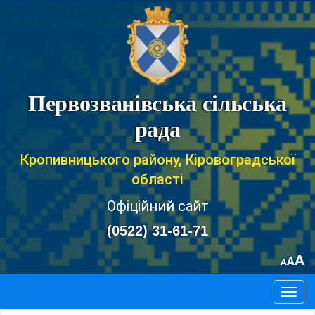
Первозванівська сільська
рада
Кропивницького району, Кіровоградської
області
Офіційний сайт
(0522) 31-61-71
A
A
A
Togg
navig