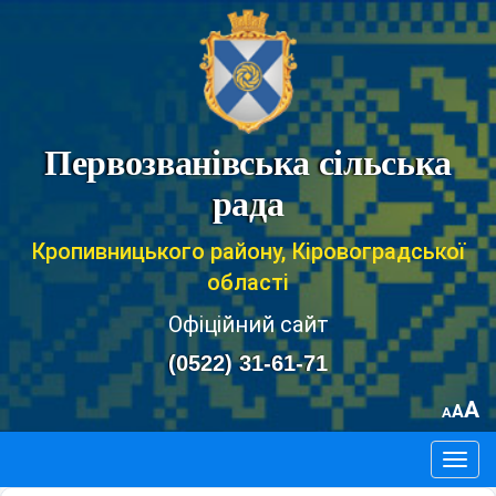
Первозванівська сільська
рада
Кропивницького району, Кіровоградської
області
Офіційний сайт
(0522) 31-61-71
A
A
A
Togg
navig