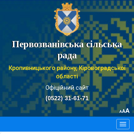
Первозванівська сільська
рада
Кропивницького району, Кіровоградської
області
Офіційний сайт
(0522) 31-61-71
A
A
A
Togg
navig