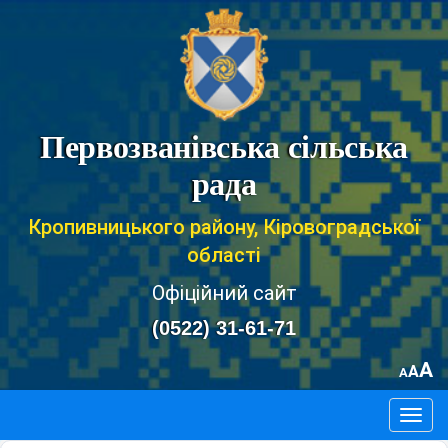
Первозванівська сільська
рада
Кропивницького району, Кіровоградської
області
Офіційний сайт
(0522) 31-61-71
A
A
A
Togg
navig