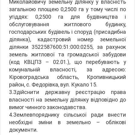
Миколайовичу земельну ділянку у власність
загальною площею 0,2500 га у тому числі по
угіддях: 0,2500 га для будівництва і
обслуговування житлового будинку,
господарських будівель і споруд (присадибна
ділянка), кадастровий номер земельної
ділянки 3522587600:51:000:0255, за рахунок
земель житлової та громадської забудови
(код КВЦПЗ – 02.01.), що перебувають у
комунальній власності, за адресою:
Кіровоградська область, Кропивницький
район, с. Федорівка, вул. Кукало 15.
3.Здійснити державну реєстрацію права
власності на земельну ділянку відповідно до
вимог чинного законодавства.
4.Землевпоряднику сільської ради внести
необхідні зміни в земельно – облікові
документи.