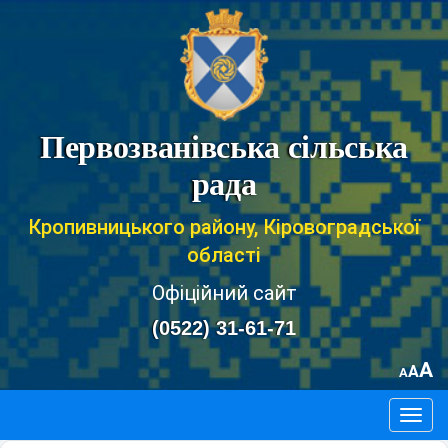
Первозванівська сільська
рада
Кропивницького району, Кіровоградської
області
Офіційний сайт
(0522) 31-61-71
A
A
A
Togg
navig