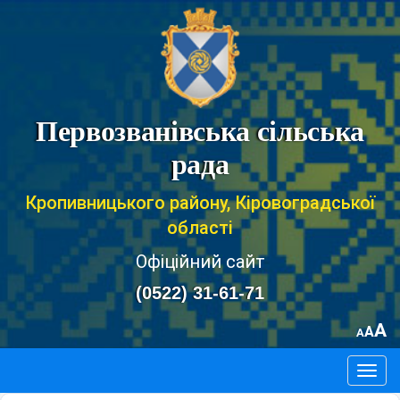
Первозванівська сільська
рада
Кропивницького району, Кіровоградської
області
Офіційний сайт
(0522) 31-61-71
A
A
A
Togg
navig