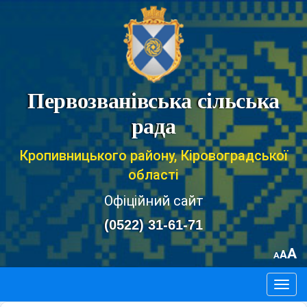
Первозванівська сільська
рада
Кропивницького району, Кіровоградської
області
Офіційний сайт
(0522) 31-61-71
A
A
A
Togg
navig