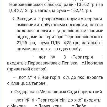
Первозванівської сільської ради -135,62 грн за 
ПДВ 27,12 грн, загальна сума – 162,74 грн.
Виходячи з розрахунків норми утворення з
змішаними побутовими відходами, встанов
надання послуги з управління змішаними
відходами на території Первозванівської сіл
21,25 грн, сума ПДВ 4,25 грн, загальна су
щомісячна плата за одну особу :
– лот № 3 «Територія сіл, 
входять:с.Первозванівка,с.Попівка, с.Неопалим
(приватний сектор);
– лот № 4 «Територія сіл, до якої входять : 
с.Клинці, с.Степове,
с.Федорівка с.Миколаївські Сади ( приватний се
– лот № 6 «Територія сіл, до якої входять: с
с.Макове с.Демешкове, с.Любо – На