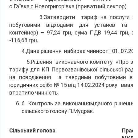
с.Гаївка,с.Новогригорівка (приватний сектор)
3.Затвердити тариф на послуги з у
побутовими відходами для установ та орг
контейнер) – 97,24 грн, сума ПДВ 19,44 грн, з
-116,68 грн.
4.Дане рішення набирає чинності 01. 07.2024
5.Рішення виконавчого комітету «Про за
тарифу для КП Первозванівської сільської рад
на поводження з твердими побутовими від
юридичних осіб» № 15 від 14.02.2024 року вваж
втратило чинність.
6. Контроль за виконаннямданого рішення 
сільського голову П.Мудрак.
Сільський голова
Праск