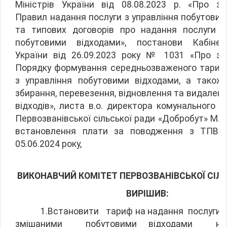
Міністрів України від 08.08.2023 р. «Про з
Правил надання послуги з управління побутови
та типових договорів про надання послуги з
побутовими відходами», постанови Кабінет
України від 26.09.2023 року № 1031 «Про з
Порядку формування середньозваженого тарифу
з управління побутовими відходами, а також
збирання, перевезення, відновлення та видален
відходів», листа в.о. директора комунального 
Первозванівської сільської ради «Добробут» М.
встановлення плати за поводження з ТПВ
05.06.2024 року,
ВИКОНАВЧИЙ
КОМІТЕТ
ПЕРВОЗВАНІВСЬКОЇ
СІЛ
ВИРІШИВ:
1.Встановити тариф на надання послуги з 
змішаними побутовими відходами на 