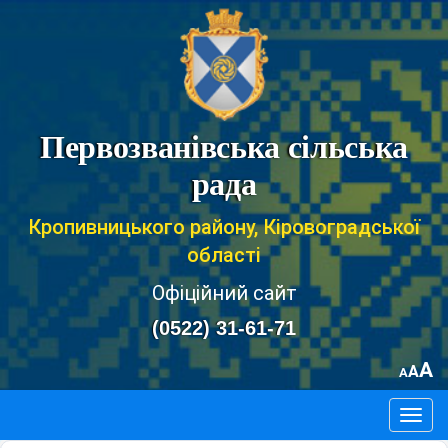
Первозванівська сільська
рада
Кропивницького району, Кіровоградської
області
Офіційний сайт
(0522) 31-61-71
A
A
A
Togg
navig