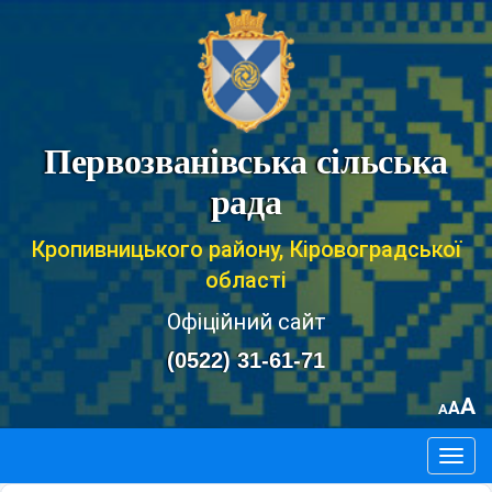
Первозванівська сільська
рада
Кропивницького району, Кіровоградської
області
Офіційний сайт
(0522) 31-61-71
A
A
A
Togg
navig