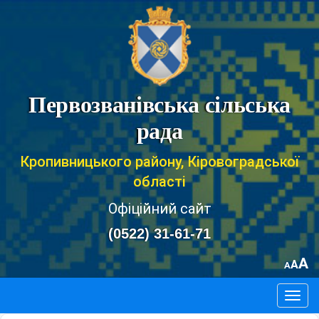
Первозванівська сільська
рада
Кропивницького району, Кіровоградської
області
Офіційний сайт
(0522) 31-61-71
A
A
A
Togg
navig