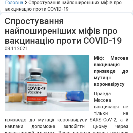
Головна
Спростування найпоширеніших міфів про
вакцинацію проти COVID-19
Спростування
найпоширеніших міфів про
вакцинацію проти COVID-19
08.11.2021
Міф: Масова
вакцинація
призведе до
мутації
коронавірусу
Правда:
Масова
вакцинація не
тільки не
призведе до мутації коронавірусу SARS-CoV-2, а й
навпаки допоможе запобігти цьому через
колективний імунітет. Якщо щепити значну частину