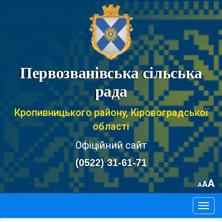
Первозванівська сільська
рада
Кропивницького району, Кіровоградської
області
Офіційний сайт
(0522) 31-61-71
A
A
A
Togg
navig