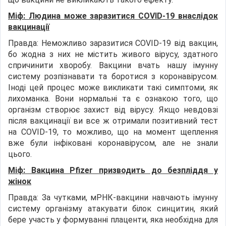
Міф: Людина може заразитися COVID-19 внаслідок
вакцинації
Правда: Неможливо заразитися COVID-19 від вакцин,
бо жодна з них не містить живого вірусу, здатного
спричинити хворобу. Вакцини вчать нашу імунну
систему розпізнавати та боротися з коронавірусом.
Іноді цей процес може викликати такі симптоми, як
лихоманка. Вони нормальні та є ознакою того, що
організм створює захист від вірусу. Якщо невдовзі
після вакцинації ви все ж отримали позитивний тест
на COVID-19, то можливо, що на момент щеплення
вже були інфіковані коронавірусом, але не знали
цього.
Міф: Вакцина Pfizer призводить до безпліддя у
жінок
Правда: За чутками, мРНК-вакцини навчають імунну
систему організму атакувати білок синцитин, який
бере участь у формуванні плаценти, яка необхідна для