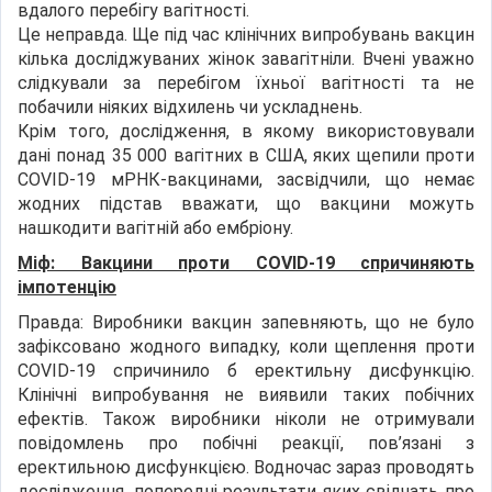
вдалого перебігу вагітності.
Це неправда. Ще під час клінічних випробувань вакцин
кілька досліджуваних жінок завагітніли. Вчені уважно
слідкували за перебігом їхньої вагітності та не
побачили ніяких відхилень чи ускладнень.
Крім того, дослідження, в якому використовували
дані понад 35 000 вагітних в США, яких щепили проти
COVID-19 мРНК-вакцинами, засвідчили, що немає
жодних підстав вважати, що вакцини можуть
нашкодити вагітній або ембріону.
Міф: Вакцини проти COVID-19 спричиняють
імпотенцію
Правда: Виробники вакцин запевняють, що не було
зафіксовано жодного випадку, коли щеплення проти
COVID-19 спричинило б еректильну дисфункцію.
Клінічні випробування не виявили таких побічних
ефектів. Також виробники ніколи не отримували
повідомлень про побічні реакції, пов’язані з
еректильною дисфункцією. Водночас зараз проводять
дослідження, попередні результати яких свідчать про