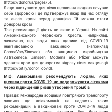
(https://donor.ua/pages/5).
Якщо наступного дня після щеплення людина почуває
себе здоровою і це підтверджує лікар під час огляду
та аналіз крові перед донацією, їй можна стати
донором крові.
Такі рекомендації діють не лише в Україні. На сайті
Американського Червоного Хреста, наприклад,
зазначено, що люди, яких щепили від COVID-19
інактивованою вакциною (наприклад
CoronaVac/Sinovac) або вакциною виробництва
AstraZeneca, Janssen, Moderna або Pfizer можуть
здавати кров для донорства відразу після вакцинації
(https://bit.ly/donor_covid).
Міф: Авіакомпанії рекомендують людям, яких
щепили проти COVID-19, не подорожувати літаками
через підвищений ризик утворення тромбів
Правда: Міжнародна асоціація повітряного транспорту
заявила, що авіакомпанії не надають таких
рекомендацій, а вакциновані проти COVID-19 люди
можуть подорожувати літаками без будь-яких