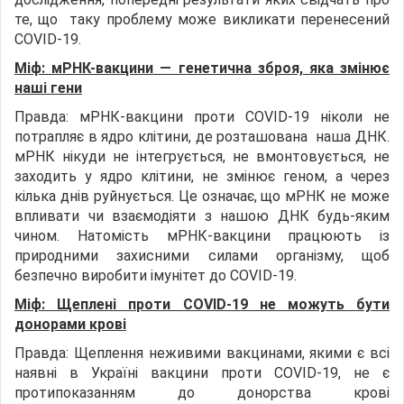
те, що таку проблему може викликати перенесений
COVID-19.
Міф: мРНК-вакцини — генетична зброя, яка змінює
наші гени
Правда: мРНК-вакцини проти COVID-19 ніколи не
потрапляє в ядро клітини, де розташована наша ДНК.
мРНК нікуди не інтегрується, не вмонтовується, не
заходить у ядро клітини, не змінює геном, а через
кілька днів руйнується. Це означає, що мРНК не може
впливати чи взаємодіяти з нашою ДНК будь-яким
чином. Натомість мРНК-вакцини працюють із
природними захисними силами організму, щоб
безпечно виробити імунітет до COVID-19.
Міф: Щеплені проти COVID-19 не можуть бути
донорами крові
Правда: Щеплення неживими вакцинами, якими є всі
наявні в Україні вакцини проти COVID-19, не є
протипоказанням до донорства крові