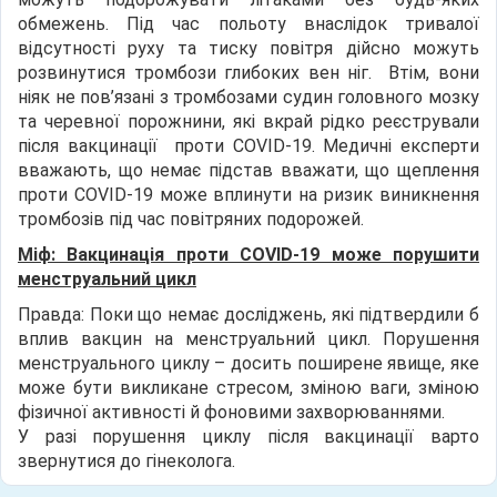
обмежень. Під час польоту внаслідок тривалої
відсутності руху та тиску повітря дійсно можуть
розвинутися тромбози глибоких вен ніг. Втім, вони
ніяк не пов’язані з тромбозами судин головного мозку
та черевної порожнини, які вкрай рідко реєстрували
після вакцинації проти COVID-19. Медичні експерти
вважають, що немає підстав вважати, що щеплення
проти COVID-19 може вплинути на ризик виникнення
тромбозів під час повітряних подорожей.
Міф: Вакцинація проти COVID-19 може порушити
менструальний цикл
Правда: Поки що немає досліджень, які підтвердили б
вплив вакцин на менструальний цикл. Порушення
менструального циклу – досить поширене явище, яке
може бути викликане стресом, зміною ваги, зміною
фізичної активності й фоновими захворюваннями.
У разі порушення циклу після вакцинації варто
звернутися до гінеколога.