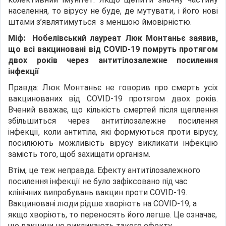
населення, то вірусу не буде, де мутувати, і його нові
штами з’являтимуться з меншою ймовірністю.
Міф: Нобелівський лауреат Люк Монтаньє заявив,
що всі вакциновані від COVID-19 помруть протягом
двох років через антитілозалежне посилення
інфекції
Правда: Люк Монтаньє не говорив про смерть усіх
вакцинованих від COVID-19 протягом двох років.
Вчений вважає, що кількість смертей після щеплення
збільшиться через антитілозалежне посилення
інфекції, коли антитіла, які формуються проти вірусу,
посилюють можливість вірусу викликати інфекцію
замість того, щоб захищати організм.
Втім, це теж неправда. Ефекту антитілозалежного
посилення інфекції не було зафіксовано під час
клінічних випробувань вакцин проти COVID-19.
Вакциновані люди рідше хворіють на COVID-19, а
якщо хворіють, то переносять його легше. Це означає,
що вакцини не викликають такого ефекту.