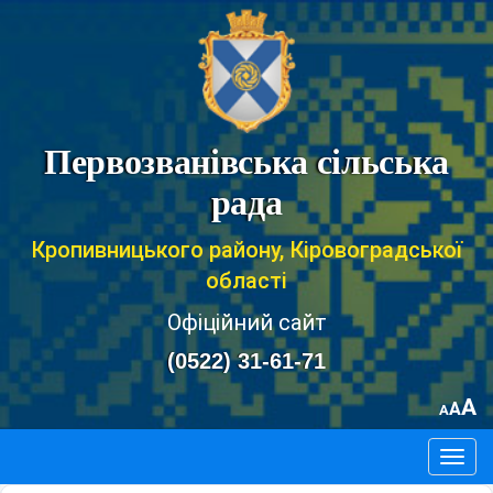
Первозванівська сільська
рада
Кропивницького району, Кіровоградської
області
Офіційний сайт
(0522) 31-61-71
A
A
A
Togg
navig