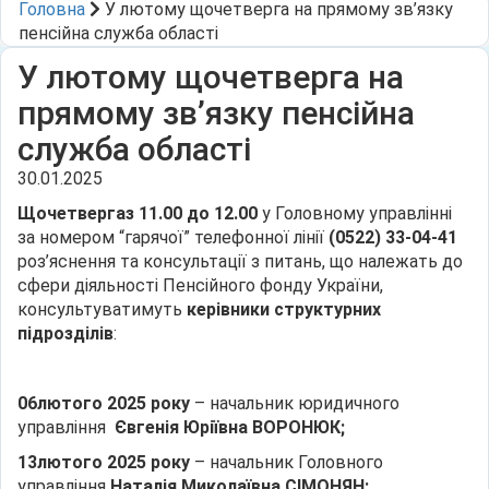
Головна
У лютому щочетверга на прямому зв’язку
пенсійна служба області
У лютому щочетверга на
прямому зв’язку пенсійна
служба області
30.01.2025
Щочетверга
з 11.00 до 12.00
у Головному управлінні
за номером “гарячої” телефонної лінії
(0522) 33-04-41
роз’яснення та консультації з питань, що належать до
сфери діяльності Пенсійного фонду України,
консультуватимуть
керівники структурних
підрозділів
:
0
6
лютого
2025 року
– начальник юридичного
управління
Євгенія Юріївна ВОРОНЮК;
13
лютого
2025 року
– начальник Головного
управління
Наталія Миколаївна СІМОНЯН;