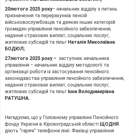
2
0
лютого
2025 року
‒ начальник відділу з питань
призначення та перерахунків пенсій
військовослужбовців та деяких інших категорій
громадян управління пенсійного забезпечення,
надання страхових виплат, соціальних послуг,
житлових субсидій та пільг
Наталія Миколаївна
БОДЮЛ;
27
лютого
2025 року
‒
заступник начальника
управління ‒ начальник відділу методології та
організації роботи із застосування пенсійного
законодавства управління пенсійного забезпечення,
надання страхових виплат, соціальних послуг,
житлових субсидій та пільг
Інна Володимирівна
РАТУШНА.
Нагадуємо, що у Головному управлінні Пенсійного
фонду України в Кіровоградській області
ЩОДНЯ
діють “гарячі” телефонні лінії. Фахівці управління