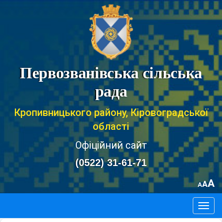
Первозванівська сільська
рада
Кропивницького району, Кіровоградської
області
Офіційний сайт
(0522) 31-61-71
A
A
A
Togg
navig