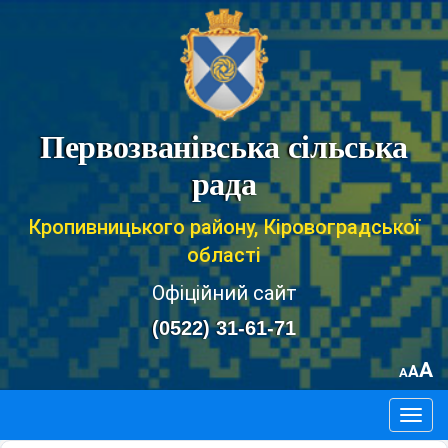
Первозванівська сільська
рада
Кропивницького району, Кіровоградської
області
Офіційний сайт
(0522) 31-61-71
A
A
A
Togg
navig