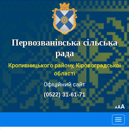
Первозванівська сільська
рада
Кропивницького району, Кіровоградської
області
Офіційний сайт
(0522) 31-61-71
A
A
A
Togg
navig