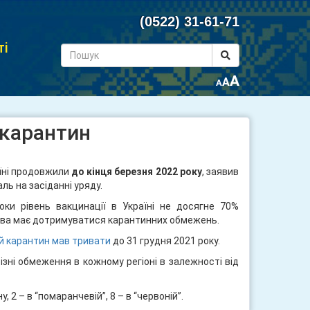
(0522) 31-61-71
ті
A
A
A
 карантин
їні продовжили
до кінця березня 2022 року
, заявив
ль на засіданні уряду.
оки рівень вакцинації в Україні не досягне 70%
ава має дотримуватися карантинних обмежень.
й карантин мав тривати
до 31 грудня 2021 року.
зні обмеження в кожному регіоні в залежності від
у, 2 – в “помаранчевій”, 8 – в “червоній”.