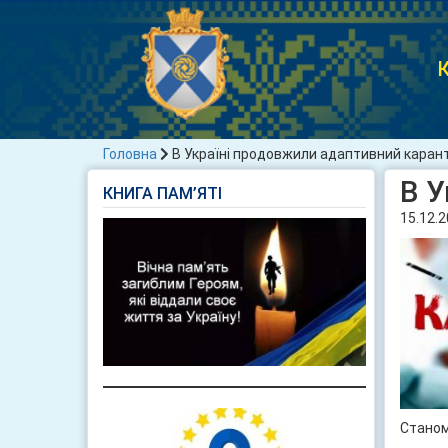
К
Головна
В Україні продовжили адаптивний каран
В У
КНИГА ПАМ’ЯТІ
15.12.
Станом