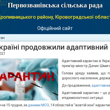
Первозванівська сільська рада
ропивницького району, Кіровоградської облас
Офіційний сайт
тин
країні продовжили адаптивний
2021
Адаптивний карантин в Укра
прем’єр-міністр Денис Шмига
Голова уряду заявив, що п
дорослого населення, держ
До продовження,
адаптивни
Адаптивний карантин – це рі
епідеміологічної ситуації.
 на 15 грудня, за
даними МОЗ
, 14 областей в “жовтій зоні” карантин