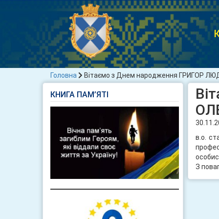
К
Головна
Вітаємо з Днем народження ГРИГОР Л
Ві
КНИГА ПАМ’ЯТІ
ОЛ
30.11.
в.о. с
профес
особис
З пова