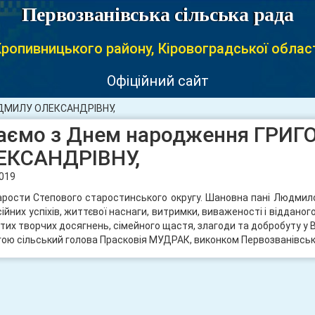
Первозванівська сільська рада
ропивницького району, Кіровоградської облас
Офіційний сайт
ЮДМИЛУ ОЛЕКСАНДРІВНУ,
таємо з Днем народження ГР
ЕКСАНДРІВНУ,
2019
тарости Степового старостинського округу. Шановна пані Людмило
ійних успіхів, життєвої наснаги, витримки, виваженості і відданог
тих творчих досягнень, сімейного щастя, злагоди та добробуту у В
гою сільський голова Прасковія МУДРАК, виконком Первозванівсько