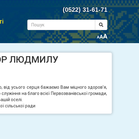
(0522) 31-61-71
ті
A
A
A
ИГОР ЛЮДМИЛУ
, від усього серця бажаємо Вам міцного здоров’я,
о служіння на благо всієї Первозванівської громади,
ашій оселі.
ї сільської ради