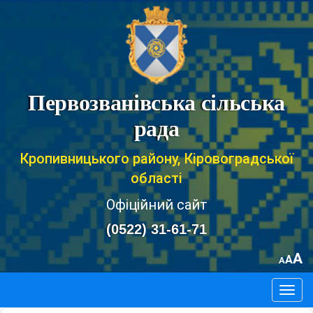
Первозванівська сільська
рада
Кропивницького району, Кіровоградської
області
Офіційний сайт
(0522) 31-61-71
A
A
A
Togg
navig