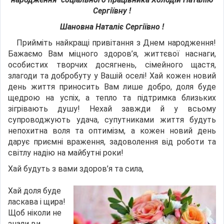
Сергіївну
!
Шановна Наталіє Сергіївно !
Прийміть найкращі привітання з Днем народження!
Бажаємо Вам міцного здоров’я, життєвої наснаги,
особистих творчих досягнень, сімейного щастя,
злагоди та добробуту у Вашій оселі! Хай кожен новий
день життя приносить Вам лише добро, доля буде
щедрою на успіх, а тепло та підтримка близьких
зігрівають душу! Нехай завжди й у всьому
супроводжують удача, супутниками життя будуть
непохитна воля та оптимізм, а кожен новий день
дарує приємні враження, задоволення від роботи та
світлу надію на майбутні роки!
Хай будуть з вами здоров’я та сила,
Хай доля буде
ласкава і щира!
Щоб ніколи не
знали ви