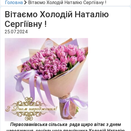
Головна
Вітаємо Холодій Наталію Сергіївну !
Вітаємо Холодій Наталію
Сергіївну !
25.07.2024
Первозванівська сільська
рада щиро вітає
з днем
народження соціального працівника Холодій Наталію