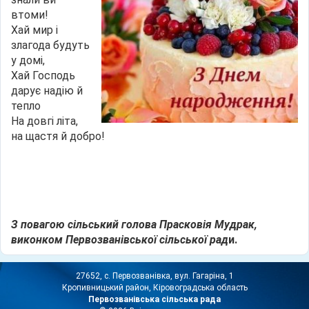
втоми!
Хай мир і
злагода будуть
у домі,
Хай Господь
дарує надію й
тепло
На довгі літа,
на щастя й добро!
З повагою сільський голова Прасковія Мудрак,
виконком Первозванівської сільської рад
и.
27652, с. Первозванівка, вул. Гагаріна, 1
Кропивницький район, Кіровоградська область
Первозванівська сільська рада