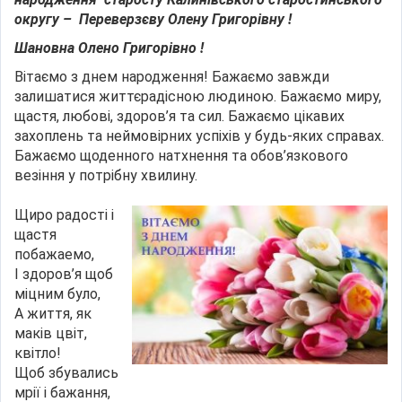
округу – Переверзєву Олену Григорівну
!
Шановна Олено Григорівно !
Вітаємо з днем народження! Бажаємо завжди
залишатися життєрадісною людиною. Бажаємо миру,
щастя, любові, здоров’я та сил. Бажаємо цікавих
захоплень та неймовірних успіхів у будь-яких справах.
Бажаємо щоденного натхнення та обов’язкового
везіння у потрібну хвилину.
Щиро радості і
щастя
побажаемо,
І здоров’я щоб
міцним було,
А життя, як
маків цвіт,
квітло!
Щоб збувались
мрії і бажання,