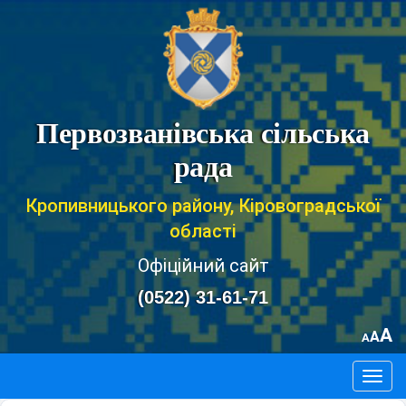
Первозванівська сільська
рада
Кропивницького району, Кіровоградської
області
Офіційний сайт
(0522) 31-61-71
A
A
A
Togg
navig