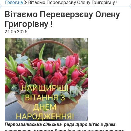
Головна
Вітаємо Переверзєву Олену Григорівну !
Вітаємо Переверзєву Олену
Григорівну !
21.05.2025
Первозванівська сільська
рада щиро вітає
з днем
народження старосту Калинівського старостинського