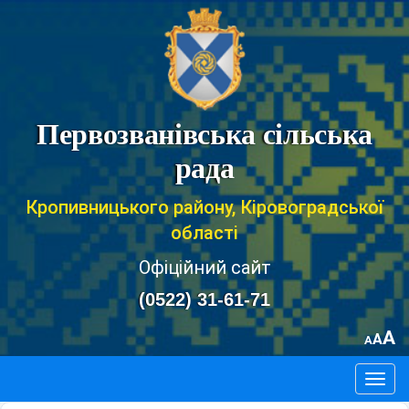
Первозванівська сільська
рада
Кропивницького району, Кіровоградської
області
Офіційний сайт
(0522) 31-61-71
A
A
A
Togg
navig