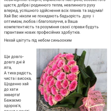
щастя, добра і родинного тепла, невпинного руху
вперед, успішного здійснення всіх планів та задумів!
Хай Вас ніколи не покидають бадьорість духу і
оптимізм, любов і благополуччя, а Ваша
компетентність та розуміння своєї справи будуть
гарантами нових професійних здобутків.
Нехай цвітуть під небом синьооким
Ще довго-
довго дні й
літа,
А тиха радість,
чиста і висока,
Щоденно хай
до хати
заверта!
Бажаємо
здоров’я,