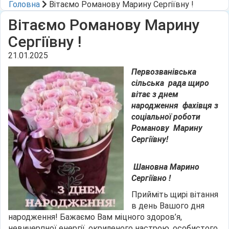
Головна
Вітаємо Романову Марину Сергіївну !
Вітаємо Романову Марину
Сергіївну !
21.01.2025
Первозванівська
сільська
рада щиро
вітає
з днем
народження фахівця з
соціальної роботи
Романову Марину
Сергіївну
!
Шановна Марино
Сергіївно !
Прийміть щирі вітання
в день Вашого дня
народження! Бажаємо Вам міцного здоров’я,
невичерпної енергії, окриленого настрою, особистого