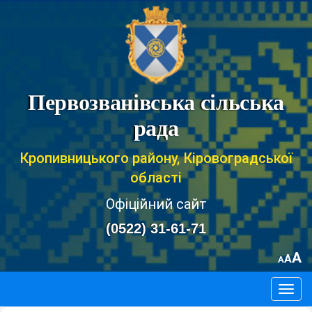
Первозванівська сільська
рада
Кропивницького району, Кіровоградської
області
Офіційний сайт
(0522) 31-61-71
A
A
A
Togg
navig