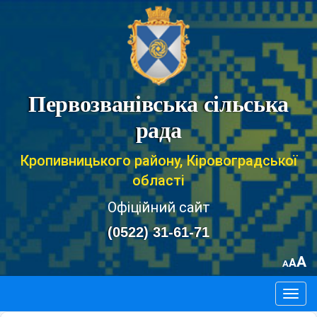
Первозванівська сільська
рада
Кропивницького району, Кіровоградської
області
Офіційний сайт
(0522) 31-61-71
A
A
A
Togg
navig