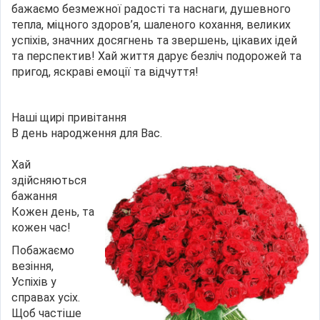
бажаємо безмежної радості та наснаги, душевного
тепла, міцного здоров’я, шаленого кохання, великих
успіхів, значних досягнень та звершень, цікавих ідей
та перспектив! Хай життя дарує безліч подорожей та
пригод, яскраві емоції та відчуття!
Наші щирі привітання
В день народження для Вас.
Хай
здійсняються
бажання
Кожен день, та
кожен час!
Побажаємо
везіння,
Успіхів у
справах усіх.
Щоб частіше