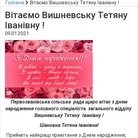
Головна
Вітаємо Вишневську Тетяну Іванівну !
Вітаємо Вишневську Тетяну
Іванівну !
09.01.2021
Первозванівська сільська
рада щиро вітає
з днем
народження головного спеціаліста загального відділу
Вишневську Тетяну Іванівну !
Шановна Тетяна Іванівна!
Прийміть найкращі привітання з Днем народження,