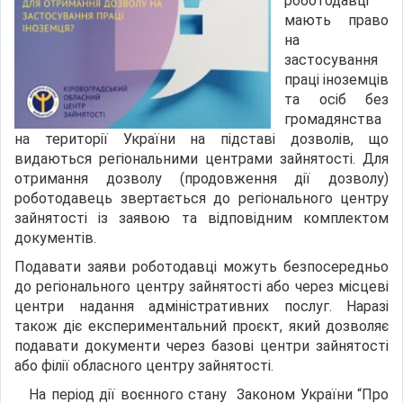
роботодавці
мають право
на
застосування
праці іноземців
та осіб без
громадянства
на території України на підставі дозволів, що
видаються регіональними центрами зайнятості. Для
отримання дозволу (продовження дії дозволу)
роботодавець звертається до регіонального центру
зайнятості із заявою та відповідним комплектом
документів.
Подавати заяви роботодавці можуть безпосередньо
до регіонального центру зайнятості або через місцеві
центри надання адміністративних послуг. Наразі
також діє експериментальний проєкт, який дозволяє
подавати документи через базові центри зайнятості
або філії обласного центру зайнятості.
На період дії воєнного стану Законом України “Про