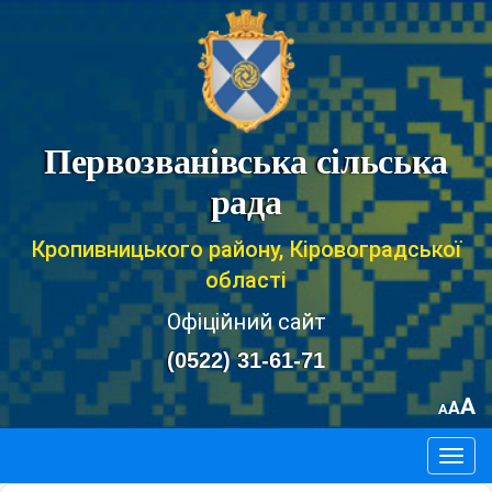
Первозванівська сільська
рада
Кропивницького району, Кіровоградської
області
Офіційний сайт
(0522) 31-61-71
A
A
A
Togg
navig