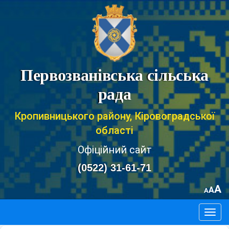
Первозванівська сільська
рада
Кропивницького району, Кіровоградської
області
Офіційний сайт
(0522) 31-61-71
A
A
A
Togg
navig