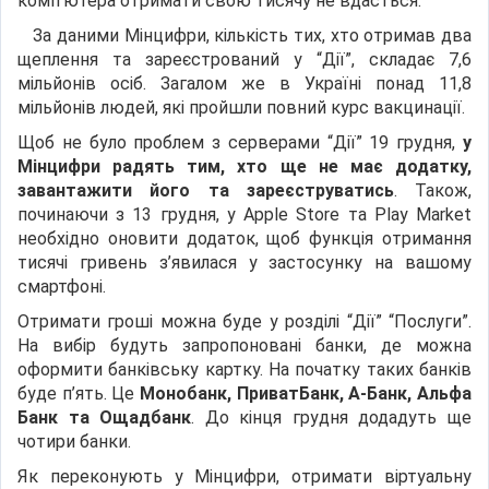
комп’ютера отримати свою тисячу не вдасться.
За даними Мінцифри, кількість тих, хто отримав два
щеплення та зареєстрований у “Дії”, складає 7,6
мільйонів осіб. Загалом же в Україні понад 11,8
мільйонів людей, які пройшли повний курс вакцинації.
Щоб не було проблем з серверами “Дії” 19 грудня,
у
Мінцифри радять тим, хто ще не має додатку,
завантажити його та зареєструватись
. Також,
починаючи з 13 грудня, у Apple Store та Play Market
необхідно оновити додаток, щоб функція отримання
тисячі гривень з’явилася у застосунку на вашому
смартфоні.
Отримати гроші можна буде у розділі “Дії” “Послуги”.
На вибір будуть запропоновані банки, де можна
оформити банківську картку. На початку таких банків
буде п’ять. Це
Монобанк, ПриватБанк, А-Банк, Альфа
Банк
та Ощадбанк
. До кінця грудня додадуть ще
чотири банки.
Як переконують у Мінцифри, отримати віртуальну