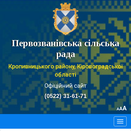
Первозванівська сільська
рада
Кропивницького району, Кіровоградської
області
Офіційний сайт
(0522) 31-61-71
A
A
A
Togg
navig