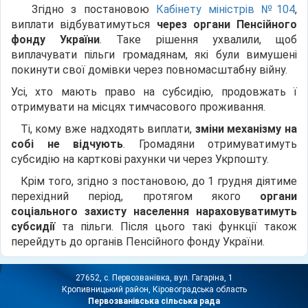
Згідно з постановою
Кабінету міністрів №104
,
виплати відбуватимуться
через органи Пенсійного
фонду України
. Таке рішення ухвалили, щоб
виплачувати пільги громадянам, які були вимушені
покинути свої домівки через повномасштабну війну.
Усі, хто мають право на субсидію, продовжать ї
отримувати на місцях тимчасового проживання.
Ті, кому вже надходять виплати,
зміни механізму на
собі не відчують
. Громадяни отримуватимуть
субсидію на карткові рахунки чи через Укрпошту.
Крім того, згідно з постановою, до 1 грудня діятиме
перехідний період, протягом якого
органи
соціального захисту населення нараховуватимуть
субсидії
та пільги. Після цього такі функції також
перейдуть до органів Пенсійного фонду України.
27652, с. Первозванівка, вул. Гагаріна, 1
Кропивницький район, Кіровоградська область
Первозванівська сільська рада