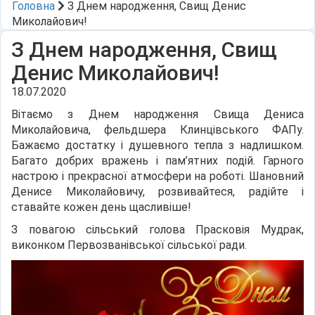
Головна
З Днем народження, Свищ Денис
Миколайович!
З Днем народження, Свищ
Денис Миколайович!
18.07.2020
Вітаємо з Днем народження Свища Дениса
Миколайовича, фельдшера Клинцівського ФАПу.
Бажаємо достатку і душевного тепла з надлишком.
Багато добрих вражень і пам’ятних подій. Гарного
настрою і прекрасної атмосфери на роботі. Шановний
Денисе Миколайовичу, розвивайтеся, радійте і
ставайте кожен день щасливіше!
З повагою сільський голова Прасковія Мудрак,
виконком Первозванівської сільської ради.