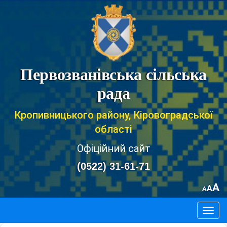
Первозванівська сільська
рада
Кропивницького району, Кіровоградської
області
Офіційний сайт
(0522) 31-61-71
A
A
A
Togg
navig