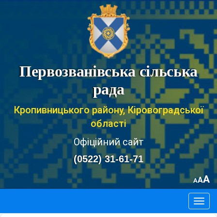
Первозванівська сільська
рада
Кропивницького району, Кіровоградської
області
Офіційний сайт
(0522) 31-61-71
A
A
A
Togg
navig