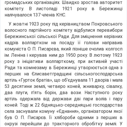
громадських організаціях. Швидко зростав авторитет
комітету. В листопаді 1921 року в Бережинці
налічувалося 137 членів КНС.
У жовтні 1923 року під керівництвом Покровського
волосного партійного комітету відбулися перевибори
Бережинської сільської Ради. Для зміцнення керівних
кадрів волпартком на посаду її голови направив
комуніста О. П. Писарєва, який пізніше очолив колгосп
ім. Леніна і керував ним до 1950 року. В лютому 1923
року з ініціативи волпарткому, при активній участі
Ради та комнезаму в Бережинці утворюється одна з
перших на Єлисаветградщині сільськогосподарська
артіль «Гурток братів», що об’єднувала 11 дворів і мала
53 десятини землі, четверо коней, жниварку, сівалку,
два плуги, п’ять борін, два вози. Наступного року
артіль одержала від держави дві пари волів і пару
коней. Тоді ж 22 бідняцько-середняцькі господарства
села заснували комуну «Єднання», організатором якої
був О. П. Писарєв. Її хлібороби одними з перших в
окрузі перейшли до тракторного обробітку землі. У