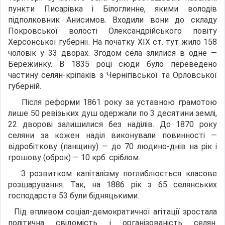
пункти Писарівка і Білоглинне, якими володів
підполковник Анисимов. Входили вони до складу
Покровської волості Олександрійського повіту
Херсонської губернії. На початку XIX ст. тут жило 158
чоловік у 33 дворах. Згодом села злилися в одне —
Бережинку. В 1835 році сюди було переведено
частину селян-кріпаків з Чернігівської та Орловської
губерній.
Після реформи 1861 року за уставною грамотою
лише 50 ревізьких душ одержали по 3 десятини землі,
22 дворові залишилися без наділів. До 1870 року
селяни за кожен наділ виконували повинності —
відробіткову (панщину) — до 70 людино-днів на рік і
грошову (оброк) — 10 крб. сріблом.
З розвитком капіталізму поглиблюється класове
розшарування. Так, на 1886 рік з 65 селянських
господарств 53 були бідняцькими.
Під впливом соціал-демократичної агітації зростала
політична свідомість і організованість селян.