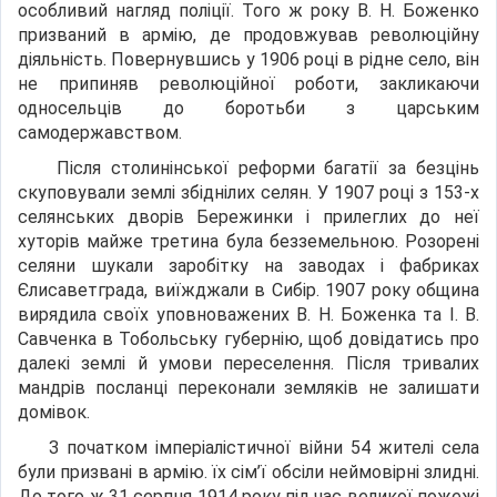
особливий нагляд поліції. Того ж року В. Н. Боженко
призваний в армію, де продовжував революційну
діяльність. Повернувшись у 1906 році в рідне село, він
не припиняв революційної роботи, закликаючи
односельців до боротьби з царським
самодержавством.
Після столинінської реформи багатії за безцінь
скуповували землі збіднілих селян. У 1907 році з 153-х
селянських дворів Бережинки і прилеглих до неї
хуторів майже третина була безземельною. Розорені
селяни шукали заробітку на заводах і фабриках
Єлисаветграда, виїжджали в Сибір. 1907 року община
вирядила своїх уповноважених В. Н. Боженка та І. В.
Савченка в Тобольську губернію, щоб довідатись про
далекі землі й умови переселення. Після тривалих
мандрів посланці переконали земляків не залишати
домівок.
З початком імперіалістичної війни 54 жителі села
були призвані в армію. їх сім’ї обсіли неймовірні злидні.
До того ж 31 серпня 1914 року під час великої пожежі