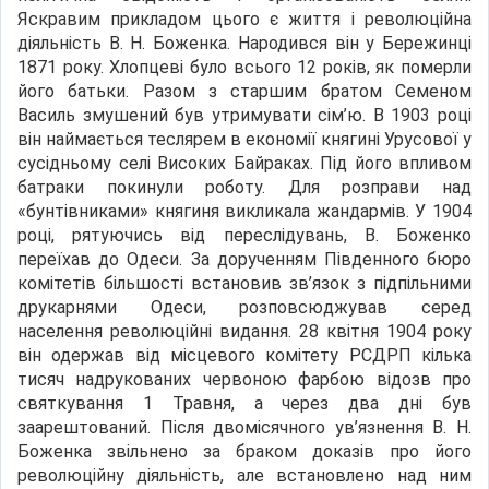
Яскравим прикладом цього є життя і революційна
діяльність В. Н. Боженка. Народився він у Бережинці
1871 року. Хлопцеві було всього 12 років, як померли
його батьки. Разом з старшим братом Семеном
Василь змушений був утримувати сім’ю. В 1903 році
він наймається теслярем в економії княгині Урусової у
сусідньому селі Високих Байраках. Під його впливом
батраки покинули роботу. Для розправи над
«бунтівниками» княгиня викликала жандармів. У 1904
році, рятуючись від переслідувань, В. Боженко
переїхав до Одеси. За дорученням Південного бюро
комітетів більшості встановив зв’язок з підпільними
друкарнями Одеси, розповсюджував серед
населення революційні видання. 28 квітня 1904 року
він одержав від місцевого комітету РСДРП кілька
тисяч надрукованих червоною фарбою відозв про
святкування 1 Травня, а через два дні був
заарештований. Після двомісячного ув’язнення В. Н.
Боженка звільнено за браком доказів про його
революційну діяльність, але встановлено над ним