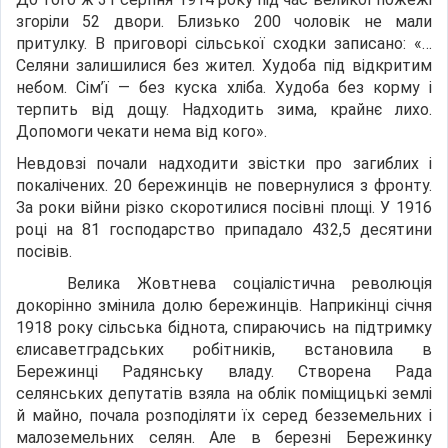
згоріли 52 двори. Близько 200 чоловік не мали
притулку. В приговорі сільської сходки записано: «…
Селяни залишилися без жител. Худоба під відкритим
небом. Сім’ї — без куска хліба. Худоба без корму і
терпить від дощу. Надходить зима, крайнє лихо.
Допомоги чекати нема від кого».
Невдовзі почали надходити звістки про загиблих і
покалічених. 20 бережинців не повернулися з фронту.
За роки війни різко скоротилися посівні площі. У 1916
році на 81 господарство припадало 432,5 десятини
посівів.
Велика Жовтнева соціалістична революція
докорінно змінила долю бережинців. Наприкінці січня
1918 року сільська біднота, спираючись на підтримку
єлисаветградських робітників, встановила в
Бережинці Радянську владу. Створена Рада
селянських депутатів взяла на облік поміщицькі землі
й майно, почала розподіляти їх серед безземельних і
малоземельних селян. Але в березні Бережинку