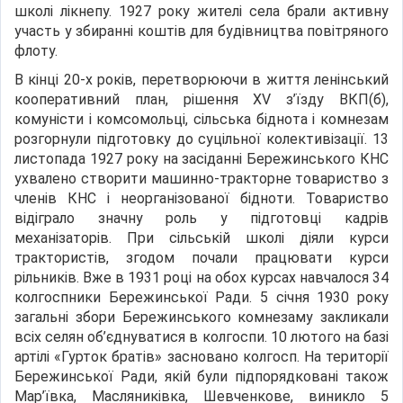
школі лікнепу. 1927 року жителі села брали активну
участь у збиранні коштів для будівництва повітряного
флоту.
В кінці 20-х років, перетворюючи в життя ленінський
кооперативний план, рішення XV з’їзду ВКП(б),
комуністи і комсомольці, сільська біднота і комнезам
розгорнули підготовку до суцільної колективізації. 13
листопада 1927 року на засіданні Бережинського КНС
ухвалено створити машинно-тракторне товариство з
членів КНС і неорганізованої бідноти. Товариство
відіграло значну роль у підготовці кадрів
механізаторів. При сільській школі діяли курси
трактористів, згодом почали працювати курси
рільників. Вже в 1931 році на обох курсах навчалося 34
колгоспники Бережинської Ради. 5 січня 1930 року
загальні збори Бережинського комнезаму закликали
всіх селян об’єднуватися в колгоспи. 10 лютого на базі
артілі «Гурток братів» засновано колгосп. На території
Бережинської Ради, якій були підпорядковані також
Мар’ївка, Масляниківка, Шевченкове, виникло 5