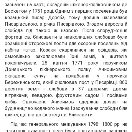
зазначені на карті, складеній інженер-полковником де
Боскетом у 1751 році. Одним з перших поселенців був
козацький писар Деряба, тому долина називалася
Писарівською, а річка Писарівкою. Згодом виросла й
слобода під такою ж назвою. Після спорудження
фортеці св. Єлисавети в навколишніх слободах були
розміщені сторожові пости для охорони поселень від
набігів татар. Козаки скаржилися на офіцерів, які
самовільно захоплювали їхні землі, а жителів
покріпачували. 28 квітня 1771 року поручиком
Донецького пікінерського полку Анисимовим
складено купчу на придбання у поручика
Бережинського, який очолював пост у Писарівці, 860
десятин землі і слободи з 37 дворами, двома
вітряками, левадою, фруктовим садом і посівами
хлібів. Одночасно Анисимов одержав дозвіл на
будівництво водяного млина і заснування слободи біля
шляху, що вів до фортеці св. Єлисавети.
Під час генерального межування 1798—1800 рр. на
території сучасного села були розташовані населені