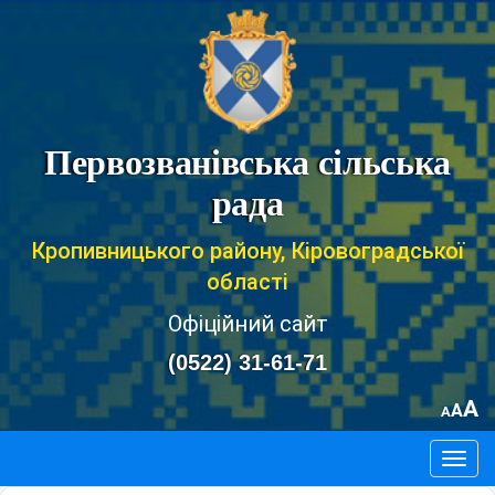
Первозванівська сільська
рада
Кропивницького району, Кіровоградської
області
Офіційний сайт
(0522) 31-61-71
A
A
A
Togg
navig