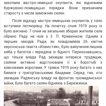
захопили австро-німецькі окупанти, які відновили
буржуазно-поміщицькі порядки. Вони призначили
старосту з числа заможних селян.
Після відходу австро-німецьких окупантів у село
вступили петлюрівці. На початку січня 1919 року їх
було вигнано. 7 січня на загальних зборах жителів села
обрано Раду на чолі з 3. П. Кривенком. Одним з
перших заходів Ради, як повідомляла 26 квітня
херсонська газета «Известия», було вилучення лишків
хліба у багатіїв і передача їх бідноті. Переконавшись,
що тільки влада Рад захищає інтереси трудящих,
селяни активно відстоювали її в боротьбі з
класовими ворогами. У травні 1919 року багато з них
билися з григор’євськими бандами. Серед тих, хто
захищав Радянську владу на фронтах громадянської
війни, було багато селян-бідняків з Бережинки.