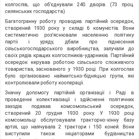
колгоспів, що об’єднували 240 дворів (73 проц.
селянських господарств).
Багатогранну роботу проводив партійний осередок,
створений 1930 року у складі 6 комуністів. Вони
систематично роз’яснювали населенню політику
партії і уряду, дбали про піднесення
сільськогосподарського виробництва, залучали до
своїх рядів кращих колгоспників-ударників. Партійний
осередок керував роботою сільського споживчого
товариства, заснованого у 1930 році. При колгоспах
було організовано наймитсько-бідняцькі групи, які
контролювали роботу кооперації.
Значну допомогу партійній організації і Раді в
проведенні колективізації і здійсненні політичних
заходів подавав комсомольський осередок,
створений 20 грудня 1930 року. У 1930 році
комсомольці обслуговували тракторно-кінну базу
артілі, що налічувала 2 трактори і 150 коней. Вони
виступили також ініціаторами будівництва