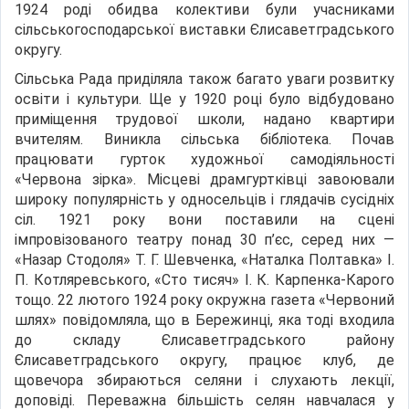
1924 роді обидва колективи були учасниками
сільськогосподарської виставки Єлисаветградського
округу.
Сільська Рада приділяла також багато уваги розвитку
освіти і культури. Ще у 1920 році було відбудовано
приміщення трудової школи, надано квартири
вчителям. Виникла сільська бібліотека. Почав
працювати гурток художньої самодіяльності
«Червона зірка». Місцеві драмгуртківці завоювали
широку популярність у односельців і глядачів сусідніх
сіл. 1921 року вони поставили на сцені
імпровізованого театру понад 30 п’єс, серед них —
«Назар Стодоля» Т. Г. Шевченка, «Наталка Полтавка» І.
П. Котляревського, «Сто тисяч» І. К. Карпенка-Карого
тощо. 22 лютого 1924 року окружна газета «Червоний
шлях» повідомляла, що в Бережинці, яка тоді входила
до складу Єлисаветградського району
Єлисаветградського округу, працює клуб, де
щовечора збираються селяни і слухають лекції,
доповіді. Переважна більшість селян навчалася у