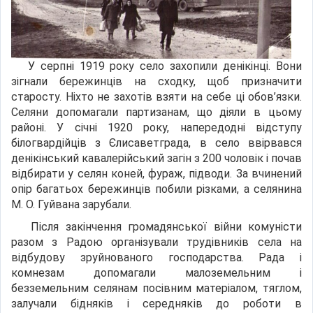
У серпні 1919 року село захопили денікінці. Вони
зігнали бережинців на сходку, щоб призначити
старосту. Ніхто не захотів взяти на себе ці обов’язки.
Селяни допомагали партизанам, що діяли в цьому
районі. У січні 1920 року, напередодні відступу
білогвардійців з Єлисаветграда, в село ввірвався
денікінський кавалерійський загін з 200 чоловік і почав
відбирати у селян коней, фураж, підводи. За вчинений
опір багатьох бережинців побили різками, а селянина
М. О. Гуйвана зарубали.
Після закінчення громадянської війни комуністи
разом з Радою організували трудівників села на
відбудову зруйнованого господарства. Рада і
комнезам допомагали малоземельним і
безземельним селянам посівним матеріалом, тяглом,
залучали бідняків і середняків до роботи в