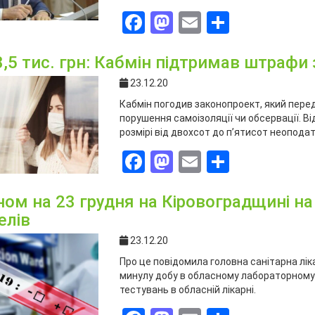
Facebook
Mastodon
Email
Поділит
8,5 тис. грн: Кабмін підтримав штрафи
23.12.20
Кабмін погодив законопроект, який пере
порушення самоізоляції чи обсервації. В
розмірі від двохсот до п’ятисот неопода
Facebook
Mastodon
Email
Поділит
ном на 23 грудня на Кіровоградщині на
елів
23.12.20
Про це повідомила головна санітарна ліка
минулу добу в обласному лабораторному 
тестувань в обласній лікарні.