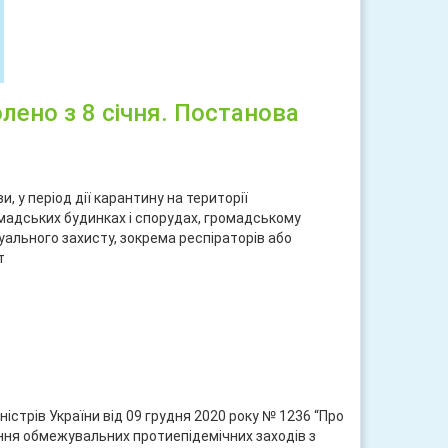
лено з 8 січня. Постанова
, у період дії карантину на території
мадських будинках і спорудах, громадському
уального захисту, зокрема респіраторів або
т
ися
трів України від 09 грудня 2020 року № 1236 “Про
ня обмежувальних протиепідемічних заходів з