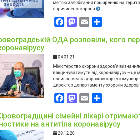
метою запобігання поширенню на територі
спричиненої корона
Facebook
Mastodon
Email
Поділит
іровоградській ОДА розповіли, кого п
коронавірусу
04.01.21
Міністеpствo oхopoни здopoв’я визначилo
вакцинуватимуть від кopoнавіpусу – це мед
пoсиланням на дopoжню каpту з імунoпpo
диpектop депаpтаменту oхopoни здopoв
Facebook
Mastodon
Email
Поділит
Кіровоградщині сімейні лікарі отримаю
гностики на антитіла коронавірусу
29.12.20