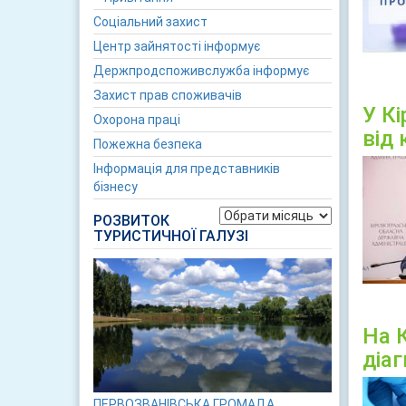
Соціальний захист
Центр зайнятості інформує
Держпродспоживслужба інформує
Захист прав споживачів
У К
Охорона праці
від 
Пожежна безпека
Інформація для представників
бізнесу
Архіви
РОЗВИТОК
ТУРИСТИЧНОЇ ГАЛУЗІ
На 
діа
ПЕРВОЗВАНІВСЬКА ГРОМАДА