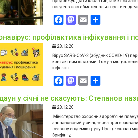
продовжує діяти карантин, із метою запо
введено нові обмежувальні протиепідеміч
Facebook
Mastodon
Email
Поділит
онавірус: профілактика інфікування і 
28.12.20
Вірус SARS-CoV-2 (збудник COVID-19) пе
контактним шляхами. Тому в місцях вели
інфекції.
Facebook
Mastodon
Email
Поділит
даун у січні не скасують: Степанов на
28.12.20
Міністерство охорони здоров’я не плану
запланований у січні, через прогнозован
сезонну епідемію групу. Про це сказав м
брифінгу,