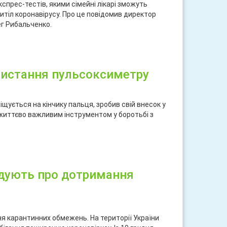
прес-тестів, якими сімейні лікарі зможуть
титіл коронавірусу. Про це повідомив директор
г Рибальченко.
ися
ристання пульсоксиметру
іщується на кінчику пальця, зробив свій внесок у
 життєво важливим інструментом у боротьбі з
ися
адують про дотримання
 карантинних обмежень. На території України