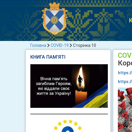
К
Головна
COVID-19
Сторінка 10
COV
КНИГА ПАМ’ЯТІ
Коро
https:
https:/