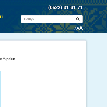
(0522) 31-61-71
ті
A
A
A
в України