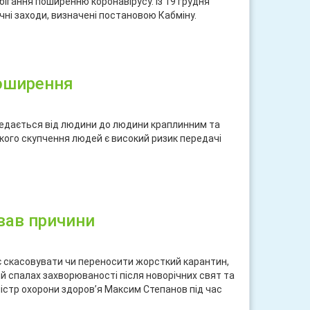
бігання поширенню коронавірусу. Із 19 грудня
ні заходи, визначені постановою Кабміну.
ися
поширення
редається від людини до людини краплинним та
кого скупчення людей є високий ризик передачі
ися
звав причини
є скасовувати чи переносити жорсткий карантин,
ий спалах захворюваності після новорічних свят та
іністр охорони здоров’я Максим Степанов під час