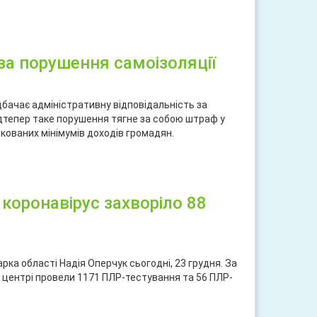
ися
 за порушення самоізоляції
дбачає адміністративну відповідальність за
ідтепер таке порушення тягне за собою штраф у
ткованих мінімумів доходів громадян.
ися
 коронавірус захворіло 88
рка області Надія Оперчук сьогодні, 23 грудня. За
центрі провели 1171 ПЛР-тестування та 56 ПЛР-