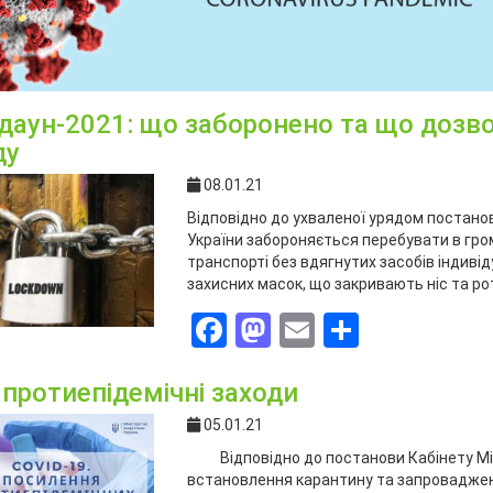
даун-2021: що заборонено та що дозво
ду
08.01.21
Відповідно до ухваленої урядом постанови
України забороняється перебувати в гро
транспорті без вдягнутих засобів індивід
захисних масок, що закривають ніс та ро
Facebook
Mastodon
Email
Поділит
 протиепідемічні заходи
05.01.21
Відповідно до постанови Кабінету Мініс
встановлення карантину та запроваджен