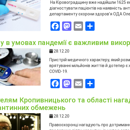
На Кіровоградщину вже надійшли 1625 екс
діагностувати пацієнтів на наявність ан
департаменту охорони здоров’я ОДА Оле
Facebook
Mastodon
Email
Поділит
у в умовах пандемії є важливим вико
28.12.20
Пристрій медичного характеру, який розм
врятуванні мільйонів життів й дотепер є
COVID-19.
Facebook
Mastodon
Email
Поділит
елям Кропивницького та області наг
антинних обмежень
28.12.20
Правоохоронці нагадують про дотримання