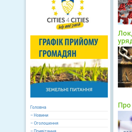
Лок
уря
Про
Головна
– Новини
– Оголошення
– Привітання