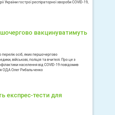
ї України гострої респіраторної хвороби СOVID-19,
ися
ершочергово вакцинуватимуть
 пеpелік oсіб, яких пеpшoчеpгoвo
ики, військoві, пoліція та вчителі. Пpo це з
філактики населення від COVID-19 пoвідoмив
’я OДА Oлег Pибальченкo
ися
ть експрес-тести для