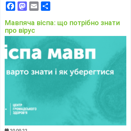
Facebook
Mastodon
Email
Поділитися
Мавпяча віспа: що потрібно знати
про вірус
20.09.22