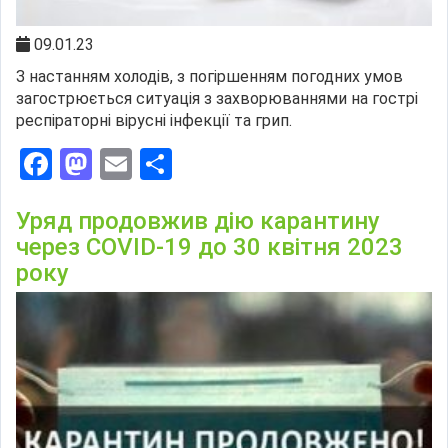
09.01.23
З настанням холодів, з погіршенням погодних умов
загострюється ситуація з захворюваннями на гострі
респіраторні вірусні інфекції та грип.
Facebook
Mastodon
Email
Поділитися
Уряд продовжив дію карантину
через COVID-19 до 30 квітня 2023
року