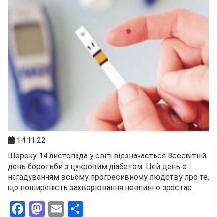
14.11.22
Щороку 14 листопада у світі відзначається Всесвітній
день боротьби з цукровим діабетом. Цей день є
нагадуванням всьому прогресивному людству про те,
що поширеність захворювання невпинно зростає.
Facebook
Mastodon
Email
Поділитися