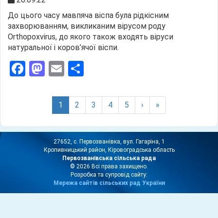
До цього часу мавпяча віспа була рідкісним
захворюванням, викликаним вірусом роду
Orthopoxvirus, до якого також входять віруси
натуральної і коров’ячої віспи.
Facebook
Mastodon
Email
Поділитися
(current)
1
2
3
4
5
›
»
27652, с. Первозванівка, вул. Гагаріна, 1
Кропивницький район, Кіровоградська область
Первозванівська сільська рада
© 2026 Всі права захищено.
Розробка та супровід сайту:
Мережа сайтів сільських рад України