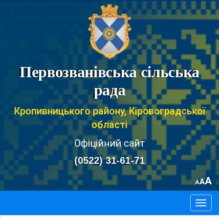
Первозванівська сільська
рада
Кропивницького району, Кіровоградської
області
Офіційний сайт
(0522) 31-61-71
A
A
A
Togg
navig