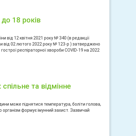
ися
 до 18 років
и від 12 квітня 2021 року № 340 (в редакції
и від 02 лютого 2022 року № 123-р ) затверджено
гострої респіраторної хвороби COVID-19 на 2022
ися
 спільне та відмінне
дини може піднятися температура, боліти голова,
що організм формує імунний захист. Зазвичай
ися