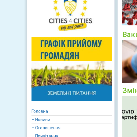
Вак
Змі
Головна
– Новини
– Оголошення
– Привітання