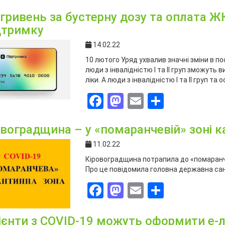
 гривень за бустерну дозу та оплата Ж
дтримку
14.02.22
10 лютого Уряд ухвалив значні зміни в 
люди з інвалідністю І та ІІ груп зможут
ліки. А люди з інвалідністю І та ІІ груп та
Facebook
Mastodon
Email
Поділит
овоградщина – у «помаранчевій» зоні 
11.02.22
Кіровоградщина потрапила до «помаранч
Про це повідомила головна державна сані
Facebook
Mastodon
Email
Поділит
ієнти з COVID-19 можуть оформити е-лі