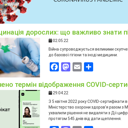
цинація дорослих: що важливо знати пі
02.05.22
Війна супроводжується великими скупч
до базової гігієни та іноді медицини.
Facebook
Mastodon
Email
Поділит
нено термін відображення COVID-сертиф
29.04.22
З 5 квітня 2022 року COVID-сертифікати 
Міністерство охорони здоров’я разом з 
ухвалили рішення не видаляти з Дії циф
протягом 545 днів від дати щеплення.