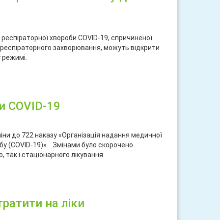
ї респіраторної хвороби COVID-19, спричиненої
 респіраторного захворювання, можуть відкрити
 режимі.
ися
ри COVID-19
іни до 722 наказу «Організація надання медичної
бу (COVID-19)». Змінами було скорочено
, так і стаціонарного лікування.
ися
тратити на ліки