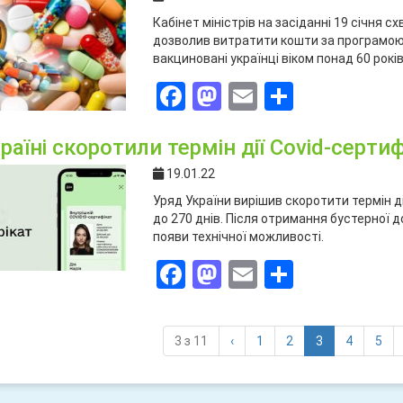
Кабінет міністрів на засіданні 19 січня с
дозволив витратити кошти за програмою “
вакциновані українці віком понад 60 років
Facebook
Mastodon
Email
Поділит
раїні скоротили термін дії Covid-сертиф
19.01.22
Уряд України вирішив скоротити термін ді
до 270 днів. Після отримання бустерної д
появи технічної можливості.
Facebook
Mastodon
Email
Поділит
(current)
3 з 11
‹
1
2
3
4
5