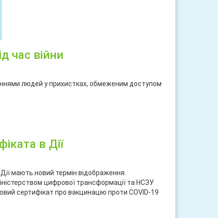
д час війни
еннями людей у прихистках, обмеженим доступом
ися
іката в Дії
в Дії мають новий термін відображення.
Міністерством цифрової трансформації та НСЗУ
ровий сертифікат про вакцинацію проти СOVID-19