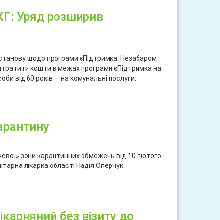
КГ: Уряд розширив
постанову щодо програми єПідтримка. Незабаром
ь витратити кошти в межах програми єПідтримка на
 особи від 60 років — на комунальні послуги.
ися
карантину
евої» зони карантинних обмежень від 10 лютого.
тарна лікарка області Надія Оперчук.
ися
карняний без візиту до