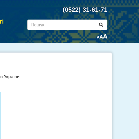
(0522) 31-61-71
ті
A
A
A
в України