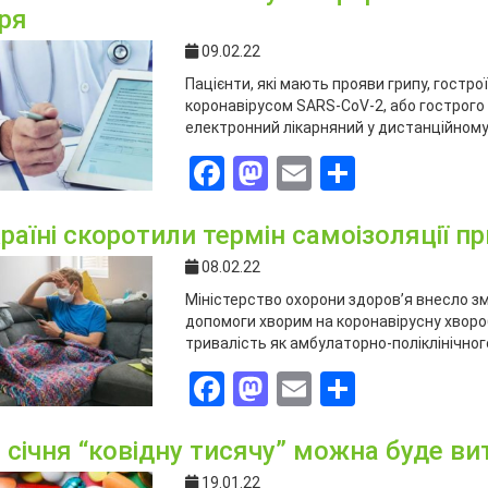
аря
09.02.22
Пацієнти, які мають прояви грипу, гостро
коронавірусом SARS-CoV-2, або гострого
електронний лікарняний у дистанційному
Facebook
Mastodon
Email
Поділит
раїні скоротили термін самоізоляції п
08.02.22
Міністерство охорони здоров’я внесло зм
допомоги хворим на коронавірусну хворо
тривалість як амбулаторно-поліклінічного
Facebook
Mastodon
Email
Поділит
 січня “ковідну тисячу” можна буде ви
19.01.22