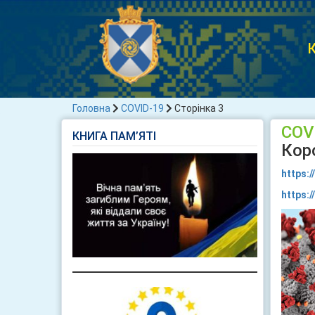
К
Головна
COVID-19
Сторінка 3
COV
КНИГА ПАМ’ЯТІ
Коро
https:
https:/