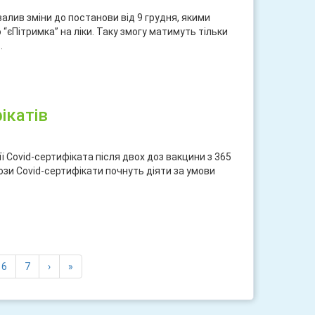
хвалив зміни до постанови від 9 грудня, якими
єПітримка” на ліки. Таку змогу матимуть тільки
.
ися
ікатів
ї Covid-сертифіката після двох доз вакцини з 365
ози Covid-сертифікати почнуть діяти за умови
ися
6
7
›
»