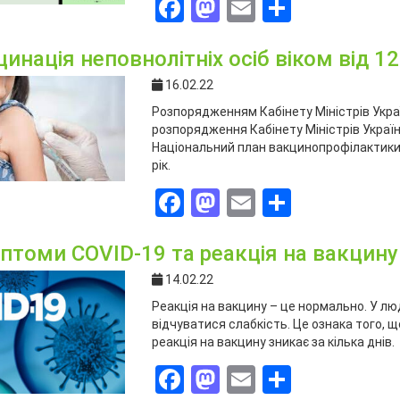
Facebook
Mastodon
Email
Поділит
инація неповнолітніх осіб віком від 12
16.02.22
Розпорядженням Кабінету Міністрів Україн
розпорядження Кабінету Міністрів Україн
Національний план вакцинопрофілактики 
рік.
Facebook
Mastodon
Email
Поділит
птоми COVID-19 та реакція на вакцину:
14.02.22
Реакція на вакцину – це нормально. У лю
відчуватися слабкість. Це ознака того, 
реакція на вакцину зникає за кілька днів.
Facebook
Mastodon
Email
Поділит