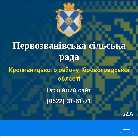
Первозванівська сільська
рада
Кропивницького району, Кіровоградської
області
Офіційний сайт
(0522) 31-61-71
A
A
A
Togg
navig