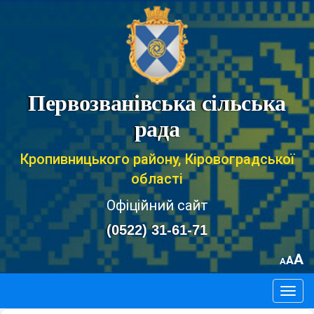
Первозванівська сільська
рада
Кропивницького району, Кіровоградської
області
Офіційний сайт
(0522) 31-61-71
A
A
A
Togg
navig