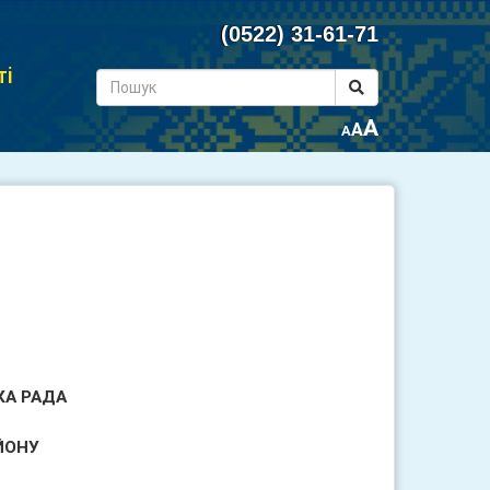
(0522) 31-61-71
ті
A
A
A
КА РАДА
ЙОНУ