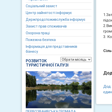
Соціальний захист
Центр зайнятості інформує
1.За
Держпродспоживслужба інформує
підс
2.Ви
Захист прав споживачів
гром
Охорона праці
3. К
Пожежна безпека
Інформація для представників
Сіль
бізнесу
Архіви
РОЗВИТОК
ТУРИСТИЧНОЇ ГАЛУЗІ
Дод
Дод.
єдин
ПЕРВОЗВАНІВСЬКА ГРОМАДА