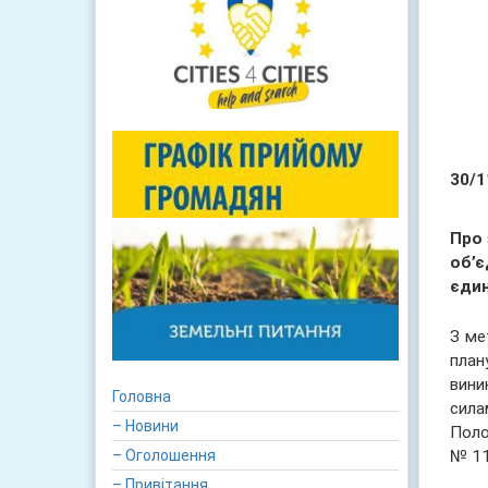
30/1
Про 
об’є
єдин
З ме
план
вини
Головна
сила
– Новини
Поло
№ 11
– Оголошення
– Привітання