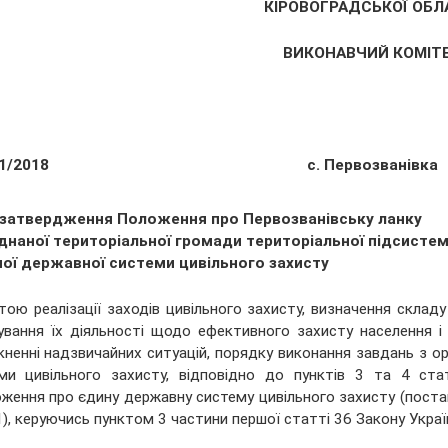
КІРОВОГРАДСЬКОЇ ОБЛ
ВИКОНАВЧИЙ КОМІТ
1/2018
с. Первозванівка
затвердження Положення про Первозванівську ланку
днаної територіальної громади територіальної підсисте
ої державної системи цивільного захисту
тою реалізації заходів цивільного захисту, визначення складу 
ування їх діяльності щодо ефективного захисту населення і 
кненні надзвичайних ситуацій, порядку виконання завдань з орг
ми цивільного захисту, відповідно до пунктів 3 та 4 ста
ження про єдину державну систему цивільного захисту (постано
), керуючись пунктом 3 частини першої статті 36 Закону Украї