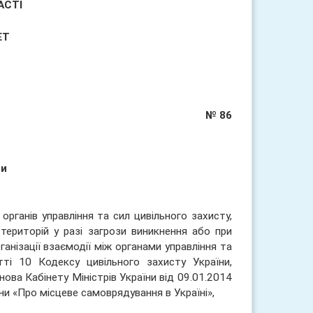
АСТІ
ЕТ
№ 86
ми
органів управління та сил цивільного захисту,
територій у разі загрози виникнення або при
анізації взаємодії між органами управління та
тті 10 Кодексу цивільного захисту України,
ва Кабінету Міністрів України від 09.01.2014
ни «Про місцеве самоврядування в Україні»,