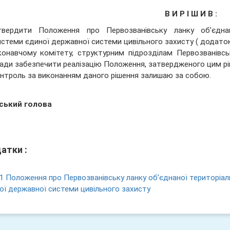
В И Р І Ш И В :
твердити Положення про Первозванівську ланку об’єднан
истеми єдиної державної системи цивільного захисту ( додаток
конавчому комітету, структурним підрозділам Первозванівськ
ади забезпечити реалізацію Положення, затвердженого цим рі
онтроль за виконанням даного рішення залишаю за собою.
ський голова
атки :
1 Положення про Первозванівську ланку об’єднаної територіал
ої державної системи цивільного захисту